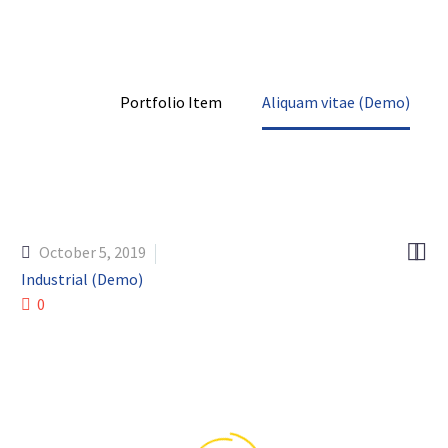
Home
Portfolio Item
Aliquam vitae (Demo)


October 5, 2019
Industrial (Demo)
0