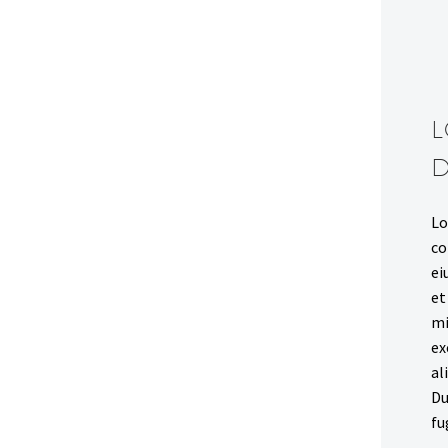
L
Lo
co
ei
et
mi
ex
al
Du
fu