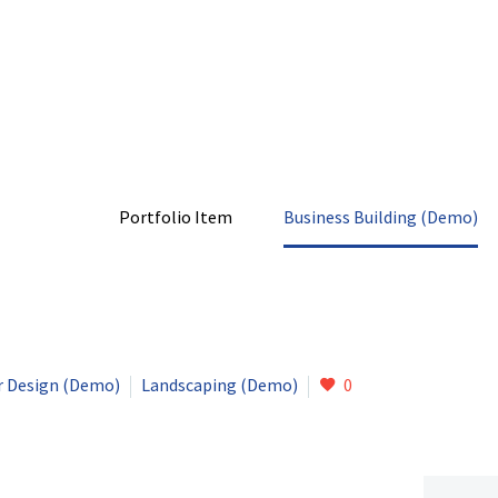
(DEMO)
Home
Portfolio Item
Business Building (Demo)
r Design (Demo)
Landscaping (Demo)
0