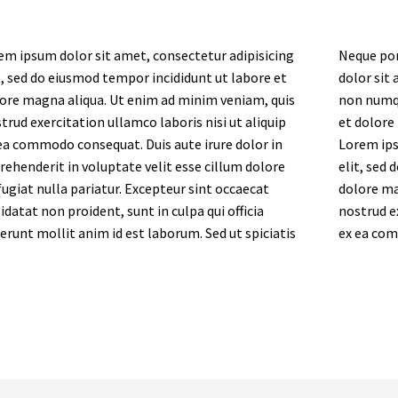
em ipsum dolor sit amet, consectetur adipisicing
Neque por
t, sed do eiusmod tempor incididunt ut labore et
dolor sit 
ore magna aliqua. Ut enim ad minim veniam, quis
non numqu
trud exercitation ullamco laboris nisi ut aliquip
et dolore
ea commodo consequat. Duis aute irure dolor in
Lorem ips
rehenderit in voluptate velit esse cillum dolore
elit, sed
fugiat nulla pariatur. Excepteur sint occaecat
dolore ma
idatat non proident, sunt in culpa qui officia
nostrud ex
erunt mollit anim id est laborum. Sed ut spiciatis
ex ea com