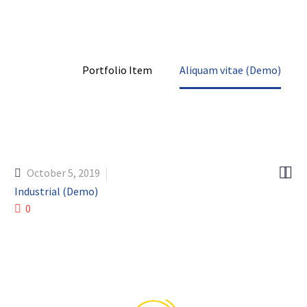
Home
Portfolio Item
Aliquam vitae (Demo)


October 5, 2019
Industrial (Demo)
0